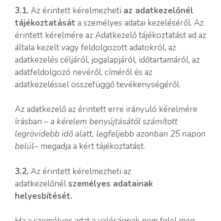
3.1.
Az érintett kérelmezheti
az adatkezelőnél
tájékoztatását
a személyes adatai kezeléséről. Az
érintett kérelmére az Adatkezelő tájékoztatást ad az
általa kezelt vagy feldolgozott adatokról, az
adatkezelés céljáról, jogalapjáról, időtartamáról, az
adatfeldolgozó nevéről, címéről és az
adatkezeléssel összefüggő tevékenységéről.
Az adatkezelő az érintett erre irányuló kérelmére
írásban –
a kérelem benyújtásától számított
legrövidebb idő alatt, legfeljebb azonban 25 napon
belül
– megadja a kért tájékoztatást.
3.2.
Az érintett kérelmezheti az
adatkezelőnél
személyes adatainak
helyesbítését.
Ha a személyes adat a valóságnak nem felel meg,