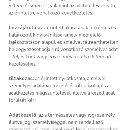
jellemző ismeret
-, valamint az adatból levonható,
az érintettre vonatkozó következtetés;
hozzájárulás:
az érintett akaratának önkéntes és
határozott kinyilvánítása, amely megfelelő
tájékoztatáson alapul, és amellyel félreérthetetlen
beleegyezését adja a rá vonatkozó személyes adat
–
teljes körű vagy egyes műveletekre kiterjedő
–
kezeléséhez
tiltakozás:
az érintett nyilatkozata, amellyel
személyes adatának kezelését kifogásolja, és az
adatkezelés megszüntetését, illetve a kezelt adat
törlését kéri
Adatkezelő:
az a természetes vagy jogi személy,
illetve jogi személyiséggel nem rendelkező
szervezet, aki, vagy amely önállóan vagy másokkal