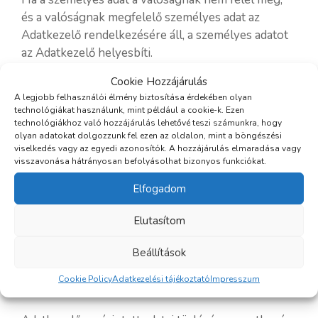
és a valóságnak megfelelő személyes adat az
Adatkezelő rendelkezésére áll, a személyes adatot
az Adatkezelő helyesbíti.
Cookie Hozzájárulás
3.3.
Az érintett kérelmezheti az
A legjobb felhasználói élmény biztosítása érdekében olyan
adatkezelőnél
személyes adatainak törlését
technológiákat használunk, mint például a cookie-k. Ezen
vagy zárolását
.
technológiákhoz való hozzájárulás lehetővé teszi számunkra, hogy
olyan adatokat dolgozzunk fel ezen az oldalon, mint a böngészési
viselkedés vagy az egyedi azonosítók. A hozzájárulás elmaradása vagy
A személyes adatot törölni kell,
visszavonása hátrányosan befolyásolhat bizonyos funkciókat.
Elfogadom
ha kezelése jogellenes;
az érintett kéri;
Elutasítom
az hiányos vagy téves
az adatkezelés célja megszűnt, vagy az
Beállítások
adatok tárolásának határideje lejárt;
Cookie Policy
Adatkezelési tájékoztató
Impresszum
azt a bíróság vagy a Hatóság elrendelte.