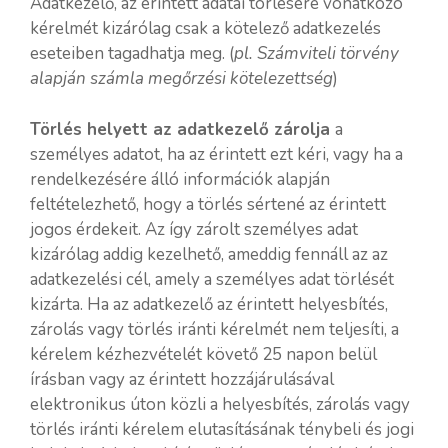
Adatkezelő, az érintett adatai törlésére vonatkozó
kérelmét kizárólag csak a kötelező adatkezelés
eseteiben tagadhatja meg. (
pl. Számviteli törvény
alapján számla megőrzési kötelezettség
)
Törlés helyett az adatkezelő zárolja
a
személyes adatot, ha az érintett ezt kéri, vagy ha a
rendelkezésére álló információk alapján
feltételezhető, hogy a törlés sértené az érintett
jogos érdekeit. Az így zárolt személyes adat
kizárólag addig kezelhető, ameddig fennáll az az
adatkezelési cél, amely a személyes adat törlését
kizárta. Ha az adatkezelő az érintett helyesbítés,
zárolás vagy törlés iránti kérelmét nem teljesíti, a
kérelem kézhezvételét követő 25 napon belül
írásban vagy az érintett hozzájárulásával
elektronikus úton közli a helyesbítés, zárolás vagy
törlés iránti kérelem elutasításának ténybeli és jogi