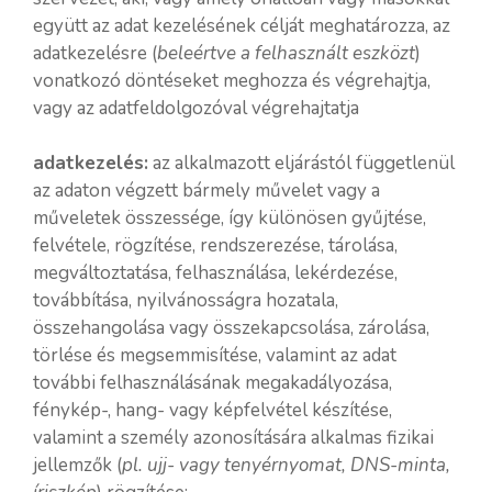
együtt az adat kezelésének célját meghatározza, az
adatkezelésre (
beleértve a felhasznált eszközt
)
vonatkozó döntéseket meghozza és végrehajtja,
vagy az adatfeldolgozóval végrehajtatja
adatkezelés:
az alkalmazott eljárástól függetlenül
az adaton végzett bármely művelet vagy a
műveletek összessége, így különösen gyűjtése,
felvétele, rögzítése, rendszerezése, tárolása,
megváltoztatása, felhasználása, lekérdezése,
továbbítása, nyilvánosságra hozatala,
összehangolása vagy összekapcsolása, zárolása,
törlése és megsemmisítése, valamint az adat
további felhasználásának megakadályozása,
fénykép-, hang- vagy képfelvétel készítése,
valamint a személy azonosítására alkalmas fizikai
jellemzők (
pl. ujj- vagy tenyérnyomat, DNS-minta,