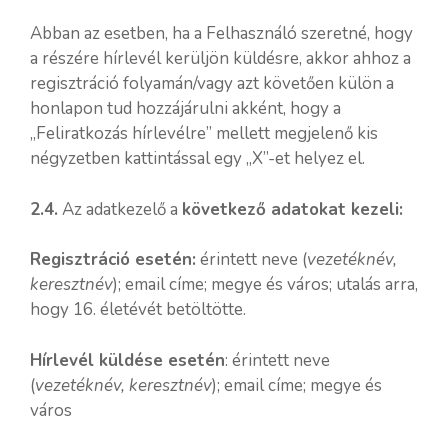
Abban az esetben, ha a Felhasználó szeretné, hogy
a részére hírlevél kerüljön küldésre, akkor ahhoz a
regisztráció folyamán/vagy azt követően külön a
honlapon tud hozzájárulni akként, hogy a
„Feliratkozás hírlevélre” mellett megjelenő kis
négyzetben kattintással egy „X”-et helyez el.
2.4.
Az adatkezelő a
következő adatokat kezeli:
Regisztráció esetén:
érintett neve (
vezetéknév,
keresztnév
); email címe; megye és város; utalás arra,
hogy 16. életévét betöltötte.
Hírlevél küldése esetén
: érintett neve
(
vezetéknév, keresztnév
); email címe; megye és
város