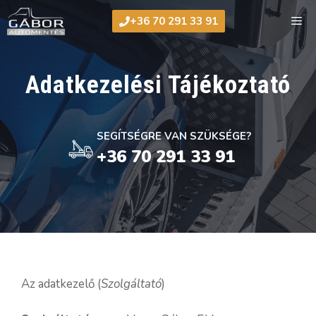
Kilépés
Me
+36 70 291 33 91
a
tartalomba
Adatkezelési Tájékoztató
SEGÍTSÉGRE VAN SZÜKSÉGE?
+36 70 291 33 91
Az adatkezelő (
Szolgáltató
)