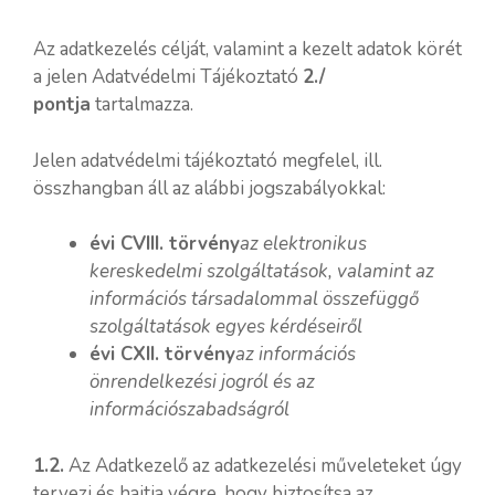
Az adatkezelés célját, valamint a kezelt adatok körét
a jelen Adatvédelmi Tájékoztató
2./
pontja
tartalmazza.
Jelen adatvédelmi tájékoztató megfelel, ill.
összhangban áll az alábbi jogszabályokkal:
évi CVIII. törvény
az elektronikus
kereskedelmi szolgáltatások, valamint az
információs társadalommal összefüggő
szolgáltatások egyes kérdéseiről
évi CXII. törvény
az információs
önrendelkezési jogról és az
információszabadságról
1.2.
Az Adatkezelő az adatkezelési műveleteket úgy
tervezi és hajtja végre, hogy biztosítsa az