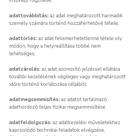
íriszkép
) rögzítése;
adattovábbítás:
az adat meghatározott harmadik
személy számára történő hozzáférhetővé tétele;
adattörlés:
az adat felismerhetetlenné tétele oly
módon, hogy a helyreállítása többé nem
lehetséges;
adatzárolás:
az adat azonosító jelzéssel ellátása
további kezelésének végleges vagy meghatározott
időre történő korlátozása céljából;
adatmegsemmisítés:
az adatot tartalmazó
adathordozó teljes fizikai megsemmisítése
adatfeldolgozás:
az adatkezelési műveletekhez
kapcsolódó technikai feladatok elvégzése,