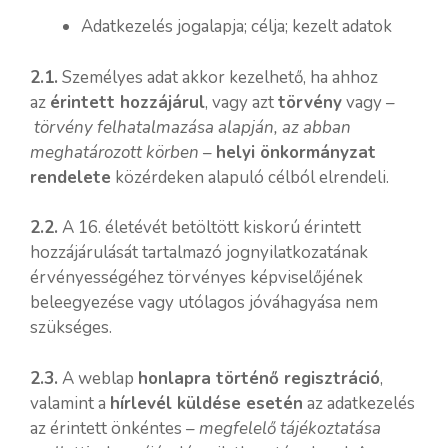
Adatkezelés jogalapja; célja; kezelt adatok
2.1.
Személyes adat akkor kezelhető, ha ahhoz
az
érintett hozzájárul
, vagy azt
törvény
vagy –
törvény felhatalmazása alapján, az abban
meghatározott körben
–
helyi önkormányzat
rendelete
közérdeken alapuló célból elrendeli.
2.2.
A 16. életévét betöltött kiskorú érintett
hozzájárulását tartalmazó jognyilatkozatának
érvényességéhez törvényes képviselőjének
beleegyezése vagy utólagos jóváhagyása nem
szükséges.
2.3.
A weblap
honlapra történő regisztráció
,
valamint a
hírlevél küldése esetén
az adatkezelés
az érintett önkéntes –
megfelelő tájékoztatása