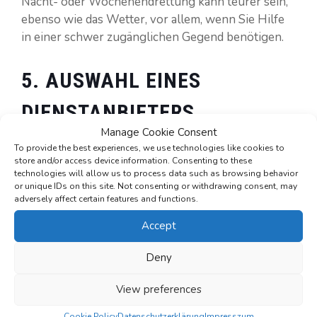
Nacht- oder Wochenendrettung kann teurer sein,
ebenso wie das Wetter, vor allem, wenn Sie Hilfe
in einer schwer zugänglichen Gegend benötigen.
5. AUSWAHL EINES
DIENSTANBIETERS
Manage Cookie Consent
To provide the best experiences, we use technologies like cookies to
Natürlich hängen die Kosten für das Sparen oder
store and/or access device information. Consenting to these
den Versand auch davon ab, welchen Anbieter Sie
technologies will allow us to process data such as browsing behavior
wählen. Verschiedene Rettungs- und
or unique IDs on this site. Not consenting or withdrawing consent, may
adversely affect certain features and functions.
Transportunternehmen haben unterschiedliche
Preislisten, sodass Sie die Optionen vergleichen
Accept
können, bevor Sie sich entscheiden. In diesem
Zusammenhang ist das Wichtigste, dass
Deny
Zuverlässigkeit und Qualität bei der Rettung oder
View preferences
dem Transport von Autos immer wichtiger sind als
die Wahl der günstigsten Option.
Cookie Policy
Datenschutzerklärung
Impresszum