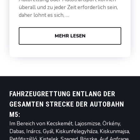
überall und zu jeder Zeit erforderlich sein,
daher lohnt es sich, …
MEHR LESEN
FAHRZEUGRETTUNG ENTLANG DER
GESAMTEN STRECKE DER AUTOBAHN
M5:
Im Bereich von Kecskemét, Lajosmizse, Örkény,
Dabas, Inárcs, Gyál, Kiskunfelegyháza, Kiskunmajsa,
Petőfiszálló, Kistelek, Szeged, Röszke. Auf Anfrage