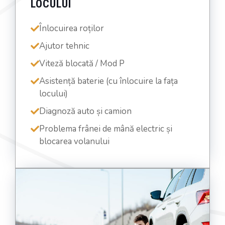
LOCULUI
Înlocuirea roților
Ajutor tehnic
Viteză blocată / Mod P
Asistență baterie (cu înlocuire la fața
locului)
Diagnoză auto și camion
Problema frânei de mână electric și
blocarea volanului