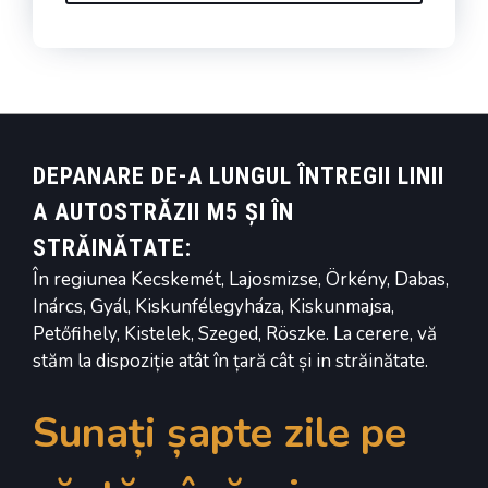
DEPANARE DE-A LUNGUL ÎNTREGII LINII
A AUTOSTRĂZII M5 ȘI ÎN
STRĂINĂTATE:
În regiunea Kecskemét, Lajosmizse, Örkény, Dabas,
Inárcs, Gyál, Kiskunfélegyháza, Kiskunmajsa,
Petőfihely, Kistelek, Szeged, Röszke. La cerere, vă
stăm la dispoziție atât în țară cât și in străinătate.
Sunați șapte zile pe