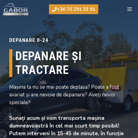
Sari
Me
+36 70 291 33 91
la
conținut
DEPANARE 0-24
DEPANARE ȘI
TRACTARE
Mașina ta nu se mai poate deplasa? Poate a fost
avariat și are nevoie de depanare? Aveți nevoi
speciale?
Sunați acum și vom transporta mașina
dumneavoastră în cel mai scurt timp posibil!
Putem interveni în 15-45 de minute, în funcție