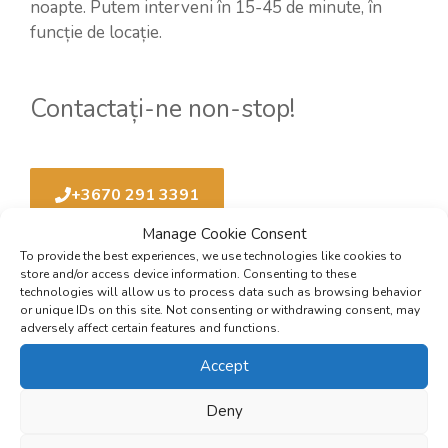
noapte. Putem interveni în 15-45 de minute, în
funcție de locație.
Contactați-ne non-stop!
+3670 291 3391
Manage Cookie Consent
To provide the best experiences, we use technologies like cookies to
store and/or access device information. Consenting to these
technologies will allow us to process data such as browsing behavior
or unique IDs on this site. Not consenting or withdrawing consent, may
adversely affect certain features and functions.
AU SPUS DESPRE NOI
Accept
CEI CARE AU FOLOSIT DEJA
Deny