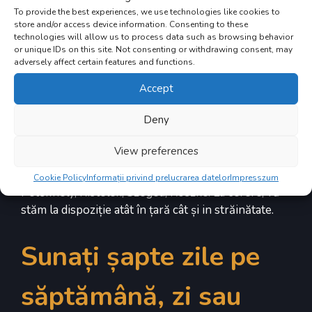
To provide the best experiences, we use technologies like cookies to
store and/or access device information. Consenting to these
technologies will allow us to process data such as browsing behavior
or unique IDs on this site. Not consenting or withdrawing consent, may
adversely affect certain features and functions.
Accept
DEPANARE DE-A LUNGUL ÎNTREGII LINII
A AUTOSTRĂZII M5 ȘI ÎN
Deny
STRĂINĂTATE:
View preferences
În regiunea Kecskemét, Lajosmizse, Örkény, Dabas,
Inárcs, Gyál, Kiskunfélegyháza, Kiskunmajsa,
Cookie Policy
Informații privind prelucrarea datelor
Impresszum
Petőfihely, Kistelek, Szeged, Röszke. La cerere, vă
stăm la dispoziție atât în țară cât și in străinătate.
Sunați șapte zile pe
săptămână, zi sau