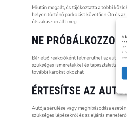
Miután megállt, és tájékoztatta a többi köz
helyen történő parkolást követően Ön és az ut
útszakaszon állt meg.
NE PRÓBÁLKOZZON 
A l
has
leh
a b
Bár első reakcióként felmerülhet az autó sajá
vis
szükséges ismeretekkel és tapasztalattal, b
további károkat okozhat.
ÉRTESÍTSE AZ AUT
Autója sérülése vagy meghibásodása esetén h
szükséges lépésekről és az eljárás menetéről