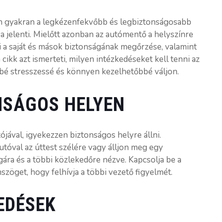
n gyakran a legkézenfekvőbb és legbiztonságosabb
sa jelenti. Mielőtt azonban az autómentő a helyszínre
i a saját és mások biztonságának megőrzése, valamint
ikk azt ismerteti, milyen intézkedéseket kell tenni az
bé stresszessé és könnyen kezelhetőbbé váljon.
NSÁGOS HELYEN
ójával, igyekezzen biztonságos helyre állni.
tóval az úttest szélére vagy álljon meg egy
ára és a többi közlekedőre nézve. Kapcsolja be a
szöget, hogy felhívja a többi vezető figyelmét.
EDÉSEK