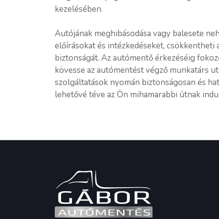
kezelésében.
Autójának meghibásodása vagy balesete nehéz
előírásokat és intézkedéseket, csökkentheti 
biztonságát. Az autómentő érkezéséig fokozo
kövesse az autómentést végző munkatárs utas
szolgáltatások nyomán biztonságosan és haték
lehetővé téve az Ön mihamarabbi útnak indul