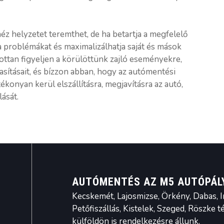
 helyzetet teremthet, de ha betartja a megfelelő
a problémákat és maximalizálhatja saját és mások
ttan figyeljen a körülöttünk zajló eseményekre,
ításait, és bízzon abban, hogy az autómentési
onyan kerül elszállításra, megjavításra az autó,
ását.
AUTÓMENTÉS AZ M5 AUTÓPÁLY
Kecskemét, Lajosmizse, Örkény, Dabas, I
Petőfiszállás, Kistelek, Szeged, Röszke 
külföldön is rendelkezésre állunk.