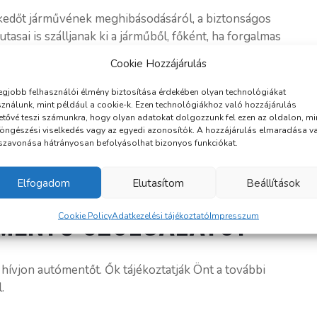
lekedőt járművének meghibásodásáról, a biztonságos
asai is szálljanak ki a járműből, főként, ha forgalmas
Cookie Hozzájárulás
AZ AUTÓ JAVÍTÁSÁVAL
egjobb felhasználói élmény biztosítása érdekében olyan technológiákat
ználunk, mint például a cookie-k. Ezen technológiákhoz való hozzájárulás
etővé teszi számunkra, hogy olyan adatokat dolgozzunk fel ezen az oldalon, mi
öngészési viselkedés vagy az egyedi azonosítók. A hozzájárulás elmaradása v
t kezű javításának ötlete, ha nem rendelkezik a
szavonása hátrányosan befolyásolhat bizonyos funkciókat.
ízza a szakértőkre. A nem megfelelő beavatkozás
Elfogadom
Elutasítom
Beállítások
Cookie Policy
Adatkezelési tájékoztató
Impresszum
ÓMENTŐ SZOLGÁLATOT
ívjon autómentőt. Ők tájékoztatják Önt a további
.