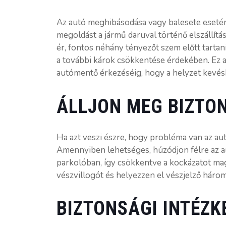
Az autó meghibásodása vagy balesete eseté
megoldást a jármű daruval történő elszállítá
ér, fontos néhány tényezőt szem előtt tartan
a további károk csökkentése érdekében. Ez a c
autómentő érkezéséig, hogy a helyzet kevés
ÁLLJON MEG BIZTO
Ha azt veszi észre, hogy probléma van az aut
Amennyiben lehetséges, húzódjon félre az au
parkolóban, így csökkentve a kockázatot mag
vészvillogót és helyezzen el vészjelző három
BIZTONSÁGI INTÉZK