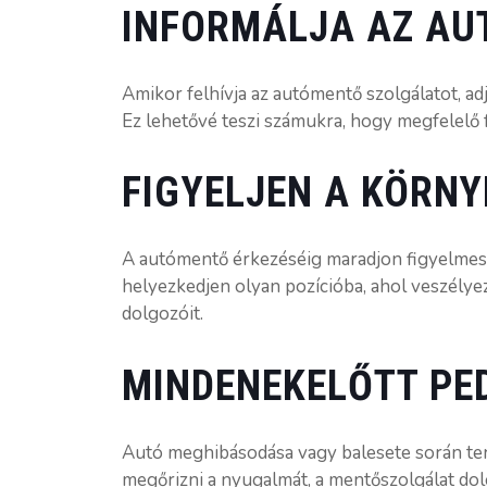
INFORMÁLJA AZ A
Amikor felhívja az autómentő szolgálatot, ad
Ez lehetővé teszi számukra, hogy megfelelő 
FIGYELJEN A KÖRN
A autómentő érkezéséig maradjon figyelmes 
helyezkedjen olyan pozícióba, ahol veszélye
dolgozóit.
MINDENEKELŐTT PE
Autó meghibásodása vagy balesete során ter
megőrizni a nyugalmát, a mentőszolgálat dol