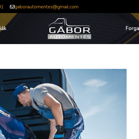
91
gaborautomentes@gmail.com
iák
Forg