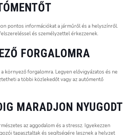
UTÓMENTŐT
jon pontos információkat a járműről és a helyszínről.
felszereléssel és személyzettel érkezzenek.
YEZŐ FORGALOMRA
a környező forgalomra. Legyen elővigyázatos és ne
ztetheti a többi közlekedőt vagy az autómentő
DIG MARADJON NYUGODT
mészetes az aggodalom és a stressz. Igyekezzen
gozói tapasztaltak és segítségére lesznek a helyzet