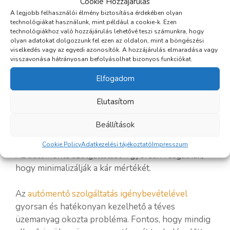
Cookie Hozzájárulás
Az autómentők tanácsot adhatnak a legjobb
A legjobb felhasználói élmény biztosítása érdekében olyan
technológiákat használunk, mint például a cookie-k. Ezen
teendőkről és szakműhelyekről.
technológiákhoz való hozzájárulás lehetővé teszi számunkra, hogy
olyan adatokat dolgozzunk fel ezen az oldalon, mint a böngészési
viselkedés vagy az egyedi azonosítók. A hozzájárulás elmaradása vagy
További szolgáltatások
visszavonása hátrányosan befolyásolhat bizonyos funkciókat.
Néhány szolgáltatás kínálhat további javításokat,
Elfogadom
mint az alkatrészek cseréje vagy a motor belső
Elutasítom
tisztítása.
Beállítások
Azonnali segítség
Cookie Policy
Adatkezelési tájékoztató
Impresszum
Az autómentő szolgáltatások gyorsan reagálnak,
hogy minimalizálják a kár mértékét.
Az
autómentő szolgáltatás igénybevételével
gyorsan és hatékonyan kezelhető a téves
üzemanyag okozta probléma. Fontos, hogy mindig