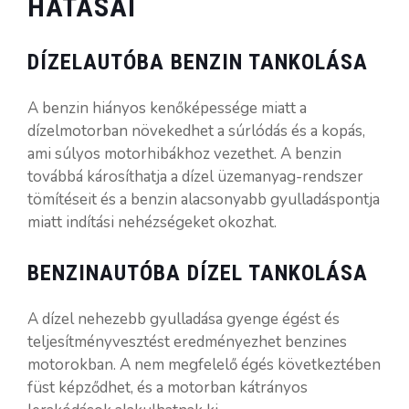
HATÁSAI
DÍZELAUTÓBA BENZIN TANKOLÁSA
A benzin hiányos kenőképessége miatt a
dízelmotorban növekedhet a súrlódás és a kopás,
ami súlyos motorhibákhoz vezethet. A benzin
továbbá károsíthatja a dízel üzemanyag-rendszer
tömítéseit és a benzin alacsonyabb gyulladáspontja
miatt indítási nehézségeket okozhat.
BENZINAUTÓBA DÍZEL TANKOLÁSA
A dízel nehezebb gyulladása gyenge égést és
teljesítményvesztést eredményezhet benzines
motorokban. A nem megfelelő égés következtében
füst képződhet, és a motorban kátrányos